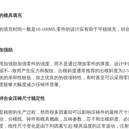
的模具填充
的填充时间一般是10-100MS,零件的设计应有助于平稳填充，
加强助
用加强助加强零件的强度，而不是通过增加零件的厚度。设计中
缩不- -致而产生应力和裂纹。出模斜度通常推荐的出模斜度为2-5
铁的亲和性较低，加之优良的热收缩特性，有时甚至可以采用零
度能够大幅度减少压铸件质量。
锌合金压铸尺寸稳定性
是精密的生产过程，然而很多因素却可以影响压铸件的最终尺寸
动，分模线、铸件和模具翘曲，压铸参数，芯子和出模斜度。必
度，线性尺寸变化是由下列因素引起:模具温度的正常波动，注