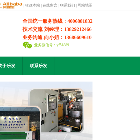
|
收藏本站
|
在线留言
|
联系我们
|
网站地图
全国统一服务热线：4006881832
技术交流-刘经理：13829212466
业务沟通-向小姐：13686609610
业务微信号：yf51889
关于乐发
联系乐发