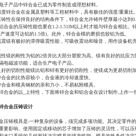
电子产品中锌合金已成为零件制造成理想材料。
强度锌合金在金属及塑料等工程材料中，具有极佳的强度/重量比
压铸性在保持良好的结构条件下，锌合金允许铸件壁厚最小达到0. 
铝合金的压铸性能也要在1.2-1.51IM以上时才能与锌合金相
生产速度可达铝的1.5倍)。此外，锌合金模的磨损也较铝为低。
减震镁有极好的滞弹吸震性能，可吸收震动和噪音，用作设备机
。
刚性镁的刚性为铝的2倍并比大部分塑胶为高。镁有良好的抗应力
隔电磁波功能，适合生产电子产品。
良好的切削性能镁比铝和锌有更好的切削性，使镁成为更易切削
锌合金的比热容较小，合金液的冷却速度快。
锌合金和模具钢材的亲和力小，不易粘附模具。
锌合金的以_上特性，下面将锌合金和铝合金在设计制作.上作一
锌合金压铸设计
金压铸模具是-一种复杂的设备，须完成多项功能。其决定零件
重要影响。使用固定或移动的芯子增加了压铸的灵活性，可以压
和水口系统的几何形状决定模具的填充性能。模具的热条件决定