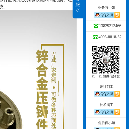
服
统。
业务向小姐
13829212466
4006-8818-32
扫一扫加微信好友
设计刘工
技术揭工
售后肖小姐