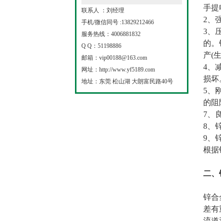
手提
联系人 ：刘经理
2、
手机/微信同号 :13829212466
3、
服务热线：4006881832
的。
Q Q：51198886
产(
邮箱：vip00188@163.com
4、
网址：http://www.yf5189.com
损坏
地址：东莞 松山湖 大朗富民路40号
5、
的阻
7、
8、
9、
根据
二、
锌合
差有
流道