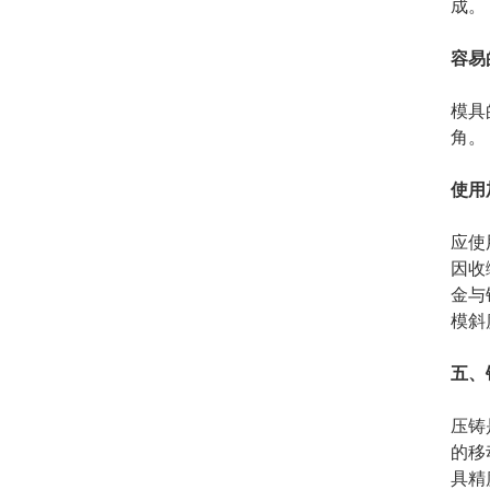
成。
容易
模具
角。
使用
应使
因收
金与
模斜
五、
压铸
的移
具精