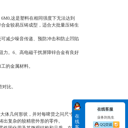
。
6M0,这是塑料在相同强度下无法达到
比。锌合金较易压铸成型，适合大批量压铸生
壳可减少噪音传递、预防冲击和防止凹陷
阻力。6、高电磁干扰屏障锌合金有良好
加工的金属材料。
些对比。
在线客服
的大体几何形状，并对每啤货之问尺寸偏
在
业务刘先生
铸出复杂的较精密外形的零件。
线
客
零件固化用及其微观结构和品质。在大量