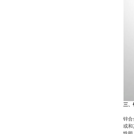
三、
锌合
或和
性能